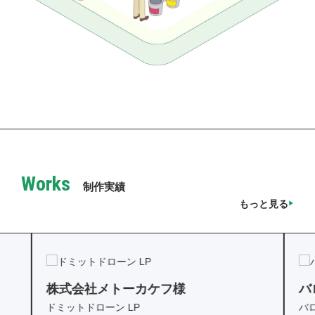
Works
制作実績
もっと見る
株式会社メトーカケフ様
バ
ドミットドローン LP
バ