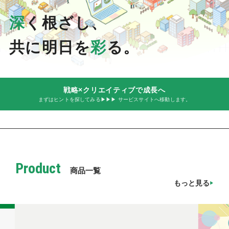
深
く根ざし、
共に明日を
彩
る。
戦略×クリエイティブで成長へ
まずはヒントを探してみる▶▶▶ サービスサイトへ移動します。
Product
商品一覧
もっと見る