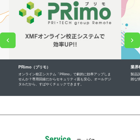
PRimo
業界
（プリモ）
オンライン校正システム「PRimo」で劇的に効率アップしま
製品
せんか？専用回線だからセキュリティ面も安心。オールデジ
雑な
タルだから、すばやくチェックできます。
Service